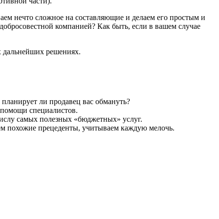
ютивной части).
аем нечто сложное на составляющие и делаем его простым и
добросовестной компанией? Как быть, если в вашем случае
х дальнейших решениях.
 планирует ли продавец вас обмануть?
к помощи специалистов.
числу самых полезных «бюджетных» услуг.
ем похожие прецеденты, учитываем каждую мелочь.