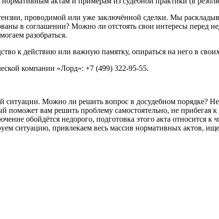
 нормативным актам и примерам из судебной практики (в резол
етензии, проводимой или уже заключённой сделки. Мы раскладыв
ваны в соглашении? Можно ли отстоять свои интересы перед не
могаем разобраться.
ство к действию или важную памятку, опираться на него в свои
еской компании «Лорд»: +7 (499) 322-95-55.
й ситуации. Можно ли решить вопрос в досудебном порядке? Не
рый поможет вам решить проблему самостоятельно, не прибегая 
чение обойдётся недорого, подготовка этого акта относится к 
уем ситуацию, привлекаем весь массив нормативных актов, ищ